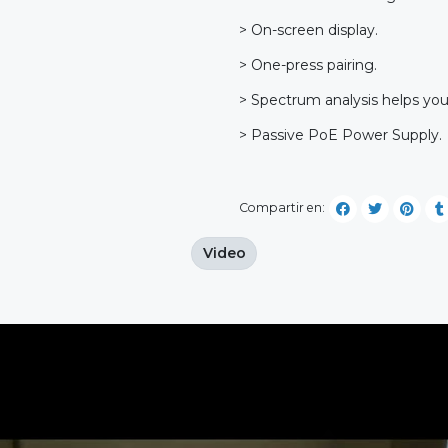
> On-screen display.
> One-press pairing.
> Spectrum analysis helps yo
> Passive PoE Power Supply.
Compartir en:
Video