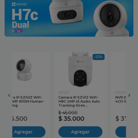
22%
-11%
EZVIZ
EZVIZ
EZ
i
NVR EZVIZ WIFI X5S
Camara IP EZVIZ WiFi
Ca
to
4CH 5MP
H8C 3MP IA Audio Auto
Du
Tracking Siren...
$ 42.500
$ 37.500
$ 37.500
$
Agregar
Agregar