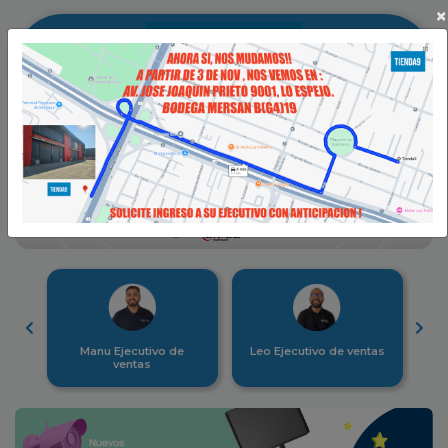
×
0
‹
›
Manu Ejecutivo de
Leo Ejecutivo de ventas
ventas