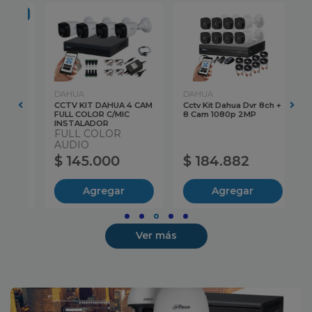
-13%
DAHUA
DAHUA
DA
CAM
CCTV KIT DAHUA 4 CAM
Cctv Kit Dahua Dvr 8ch +
CC
OR
FULL COLOR C/MIC
8 Cam 1080p 2MP
10
INSTALADOR
FULL COLOR
AUDIO
$ 145.000
$ 184.882
$
Agregar
Agregar
Ver más