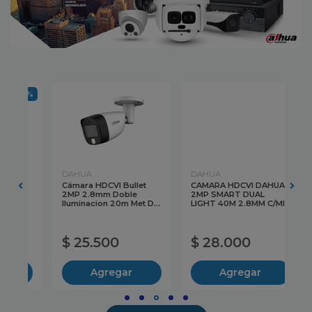
56%
DAHUA
DAHUA
DA
Cámara HDCVI Bullet
CAMARA HDCVI DAHUA
Cá
t
2MP 2.8mm Doble
2MP SMART DUAL
DO
Iluminacion 20m Met D...
LIGHT 40M 2.8MM C/MIC
Do
C...
$ 25.500
$ 28.000
$
Agregar
Agregar