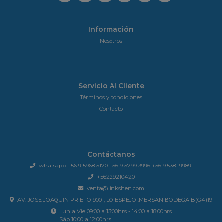
Información
Nosotros
Servicio Al Cliente
Términos y condiciones
Contacto
Contáctanos
whatsapp +56 9 5968 5170 +56 9 5799 3996 +56 9 5381 9989
+56229210420
venta@linkshen.com
AV. JOSE JOAQUIN PRIETO 9001, LO ESPEJO .MERSAN BODEGA B(G4)19
Lun a Vie 09:00 a 13:00hrs - 14:00 a 18:00hrs
Sáb 10:00 a 12:00hrs.