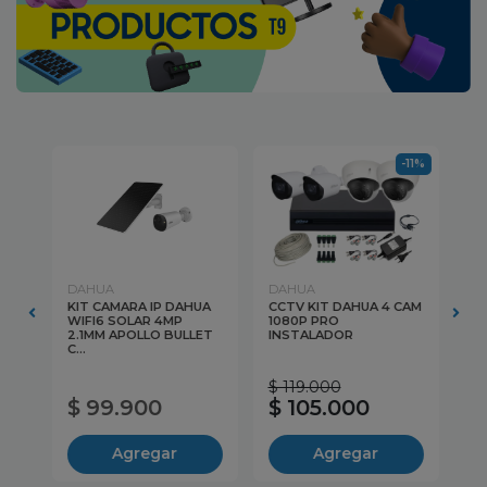
-11%
DAHUA
DAHUA
HI
UA
KIT CAMARA IP DAHUA
CCTV KIT DAHUA 4 CAM
CC
WIFI6 SOLAR 4MP
1080P PRO
NV
...
2.1MM APOLLO BULLET
INSTALADOR
2M
C...
$ 119.000
$ 
$ 99.900
$ 105.000
$
Agregar
Agregar