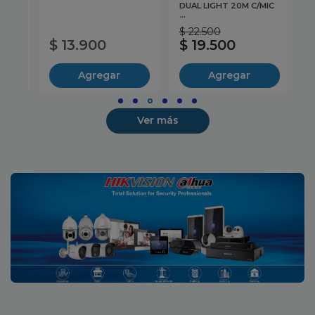
DUAL LIGHT 20M C/MIC
10
...
$ 22.500
$ 
$ 13.900
$ 19.500
$
Agregar
Agregar
Ver más