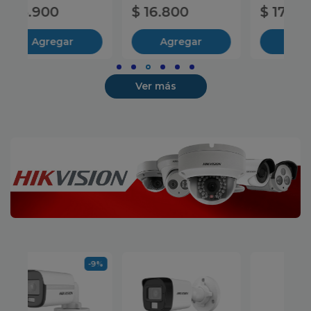
$ 17.500
$ 19.900
$
Agregar
Agregar
Ver más