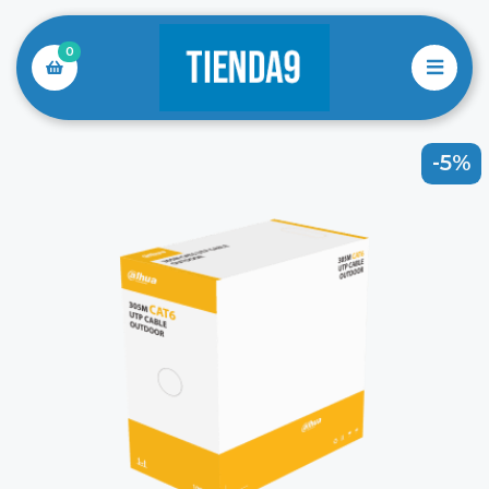
0
-5%