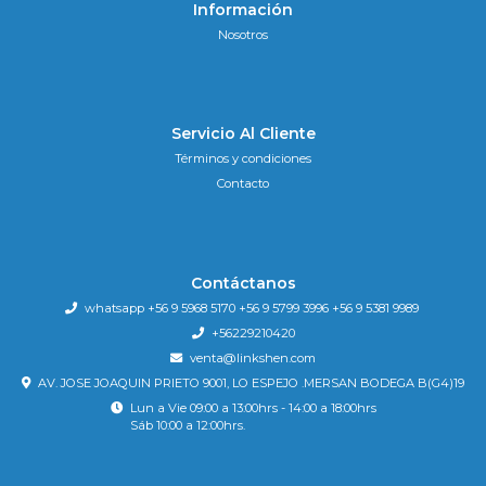
Información
Nosotros
Servicio Al Cliente
Términos y condiciones
Contacto
Contáctanos
whatsapp +56 9 5968 5170 +56 9 5799 3996 +56 9 5381 9989
+56229210420
venta@linkshen.com
AV. JOSE JOAQUIN PRIETO 9001, LO ESPEJO .MERSAN BODEGA B(G4)19
Lun a Vie 09:00 a 13:00hrs - 14:00 a 18:00hrs
Sáb 10:00 a 12:00hrs.