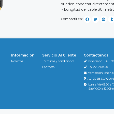
pueden conectar directamente
> Longitud del cable 30 metro
Compartir en:
Información
Servicio Al Cliente
Contáctanos
Nosotros
Términos y condiciones
whatsapp +56 9 596
Contacto
+56229210420
venta@linkshen.
AV. JOSE JOAQUIN
Lun a Vie 09:00 a 1
Sáb 10:00 a 12:00hr