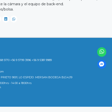
 la cámara y el equipo de back-end.
s/bolsa.
8 5170 +56 9 5799 3996 +56 9 5381 9989
com
 PRIETO 9001, LO ESPEJO .MERSAN BODEGA B(G4)19
3:00hrs - 14:00 a 18:00hrs
s.