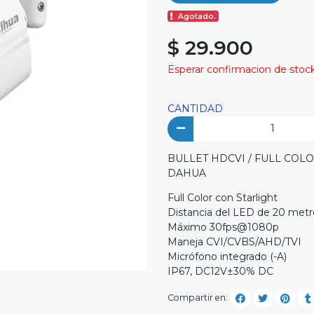
Agotado.
$ 29.900
Esperar confirmacion de stock 
CANTIDAD
BULLET HDCVI / FULL COLO
DAHUA
Full Color con Starlight
Distancia del LED de 20 metr
Máximo
30fps@1080p
Maneja CVI/CVBS/AHD/TVI
Micrófono integrado (-A)
IP67, DC12V±30% DC
Compartir en: