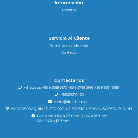
Información
Nosotros
Servicio Al Cliente
Términos y condiciones
Contacto
Contáctanos
whatsapp +56 9 5968 5170 +56 9 5799 3996 +56 9 5381 9989
+56229210420
venta@linkshen.com
AV. JOSE JOAQUIN PRIETO 9001, LO ESPEJO .MERSAN BODEGA B(G4)19
Lun a Vie 09:00 a 13:00hrs - 14:00 a 18:00hrs
Sáb 10:00 a 12:00hrs.