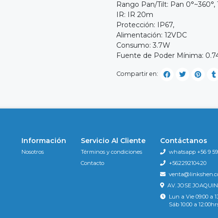
Rango Pan/Tilt: Pan 0°~360°, T
IR: IR 20m
Protección: IP67,
Alimentación: 12VDC
Consumo: 3.7W
Fuente de Poder Mínima: 0.7
Compartir en:
Información
Servicio Al Cliente
Contáctanos
Nosotros
Términos y condiciones
whatsapp +56 9 596
Contacto
+56229210420
venta@linkshen.
AV. JOSE JOAQUIN
Lun a Vie 09:00 a 1
Sáb 10:00 a 12:00hr