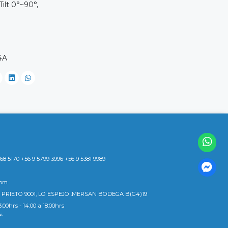
ilt 0°~90°,
4A
8 5170 +56 9 5799 3996 +56 9 5381 9989
com
 PRIETO 9001, LO ESPEJO .MERSAN BODEGA B(G4)19
3:00hrs - 14:00 a 18:00hrs
s.