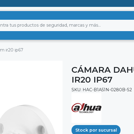
m ir20 ip67
CÁMARA DAHU
IR20 IP67
SKU: HAC-B1A51N-0280B-S2
Stock por sucursal