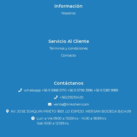
Información
Nosotros
Servicio Al Cliente
Términos y condiciones
Contacto
Contáctanos
whatsapp +56 9 5968 5170 +56 9 5799 3996 +56 9 5381 9989
+56229210420
venta@linkshen.com
AV. JOSE JOAQUIN PRIETO 9001, LO ESPEJO .MERSAN BODEGA B(G4)19
Lun a Vie 09:00 a 13:00hrs - 14:00 a 18:00hrs
Sáb 10:00 a 12:00hrs.