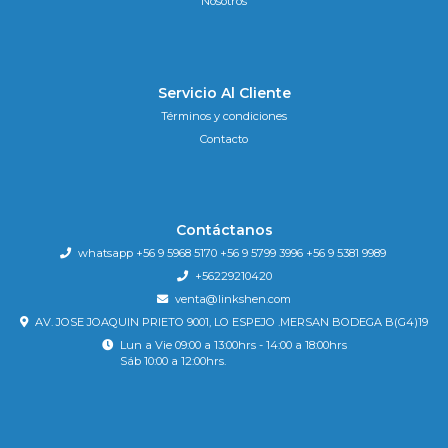
Nosotros
Servicio Al Cliente
Términos y condiciones
Contacto
Contáctanos
whatsapp +56 9 5968 5170 +56 9 5799 3996 +56 9 5381 9989
+56229210420
venta@linkshen.com
AV. JOSE JOAQUIN PRIETO 9001, LO ESPEJO .MERSAN BODEGA B(G4)19
Lun a Vie 09:00 a 13:00hrs - 14:00 a 18:00hrs
Sáb 10:00 a 12:00hrs.