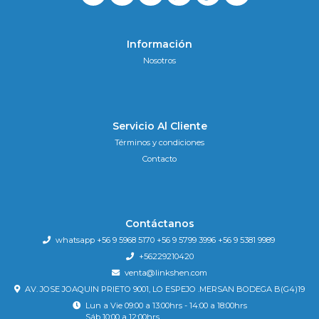
Información
Nosotros
Servicio Al Cliente
Términos y condiciones
Contacto
Contáctanos
whatsapp +56 9 5968 5170 +56 9 5799 3996 +56 9 5381 9989
+56229210420
venta@linkshen.com
AV. JOSE JOAQUIN PRIETO 9001, LO ESPEJO .MERSAN BODEGA B(G4)19
Lun a Vie 09:00 a 13:00hrs - 14:00 a 18:00hrs
Sáb 10:00 a 12:00hrs.