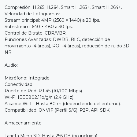
Compresión: H.265, H.264, Smart H.265+, Smart H.264+.
Velocidad de Fotogramas:
Stream principal: 4MP (2560 × 1440) a 20 fps.
Sub-stream: 640 × 480 a 30 fps.
Control de Bitrate: CBR/VBR.
Funciones Avanzadas: DWDR, BLC, detección de
movimiento (4 áreas), ROI (4 áreas), reducción de ruido 3D
NR.
Audio:
Micrófono: Integrado.
Conectividad
Puerto de Red: RJ-45 (10/100 Mbps).
Wi-Fi: IEEE802.11b/g/n (2.4 GHz).
Alcance Wi-Fi: Hasta 80 m (dependiendo del entorno).
Compatibilidad: ONVIF (Perfil S/G), P2P, API SDK.
Almacenamiento:
Tarjeta Micro SD: Hasta 256 GB (no incluida).