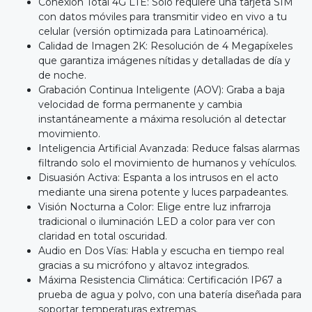
Conexión Total 4G LTE: Solo requiere una tarjeta SIM
con datos móviles para transmitir video en vivo a tu
celular (versión optimizada para Latinoamérica).
Calidad de Imagen 2K: Resolución de 4 Megapíxeles
que garantiza imágenes nítidas y detalladas de día y
de noche.
Grabación Continua Inteligente (AOV): Graba a baja
velocidad de forma permanente y cambia
instantáneamente a máxima resolución al detectar
movimiento.
Inteligencia Artificial Avanzada: Reduce falsas alarmas
filtrando solo el movimiento de humanos y vehículos.
Disuasión Activa: Espanta a los intrusos en el acto
mediante una sirena potente y luces parpadeantes.
Visión Nocturna a Color: Elige entre luz infrarroja
tradicional o iluminación LED a color para ver con
claridad en total oscuridad.
Audio en Dos Vías: Habla y escucha en tiempo real
gracias a su micrófono y altavoz integrados.
Máxima Resistencia Climática: Certificación IP67 a
prueba de agua y polvo, con una batería diseñada para
soportar temperaturas extremas.