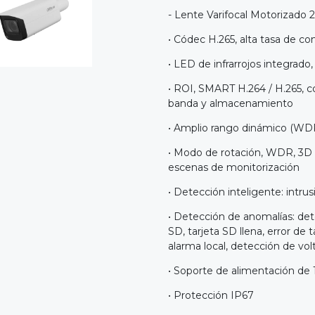
- Lente Varifocal Motorizado 2
• Códec H.265, alta tasa de com
• LED de infrarrojos integrado
• ROI, SMART H.264 / H.265, co
banda y almacenamiento
• Amplio rango dinámico (WD
• Modo de rotación, WDR, 3D D
escenas de monitorización
• Detección inteligente: intru
• Detección de anomalías: det
SD, tarjeta SD llena, error de 
alarma local, detección de vol
• Soporte de alimentación de
• Protección IP67