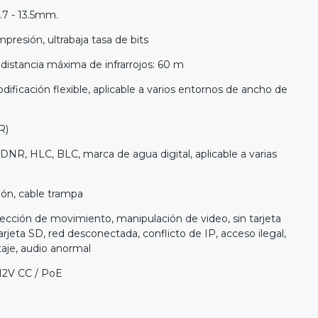
.7 - 13.5mm.
presión, ultrabaja tasa de bits
, distancia máxima de infrarrojos: 60 m
dificación flexible, aplicable a varios entornos de ancho de
R)
NR, HLC, BLC, marca de agua digital, aplicable a varias
sión, cable trampa
ección de movimiento, manipulación de video, sin tarjeta
tarjeta SD, red desconectada, conflicto de IP, acceso ilegal,
taje, audio anormal
 12V CC / PoE