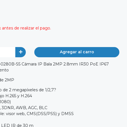
antes de realizar el pago.
Agregar al carro
280B-S5 Cámara IP Bala 2MP 2.8mm IR30 PoE IP67
ento
 de 2MP
 de 2 megapíxeles de 1/2,7?
ujo H.265 y H.264
1080)
, 3DNR, AWB, AGC, BLC
ple: visor web, CMS(DSS/PSS) y DMSS
s LED IR de 30 m