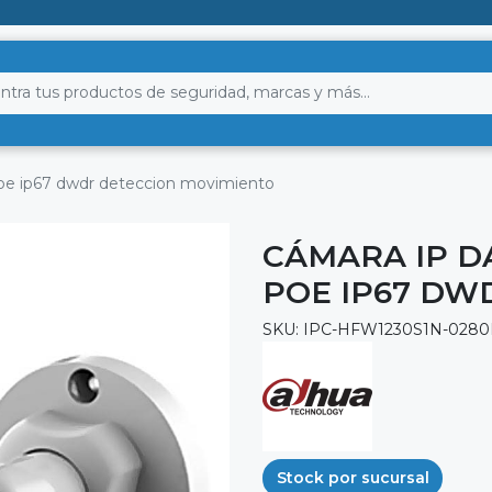
oe ip67 dwdr deteccion movimiento
CÁMARA IP D
POE IP67 DW
SKU: IPC-HFW1230S1N-0280
Stock por sucursal