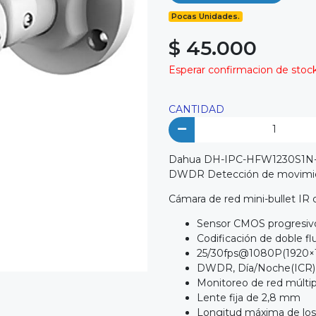
Pocas Unidades.
$ 45.000
Esperar confirmacion de stock 
CANTIDAD
Dahua DH-IPC-HFW1230S1N-0
DWDR Detección de movimi
Cámara de red mini-bullet IR
Sensor CMOS progresivo
Codificación de doble fl
25/30fps@1080P(1920×
DWDR, Día/Noche(ICR)
Monitoreo de red múlti
Lente fija de 2,8 mm
Longitud máxima de lo