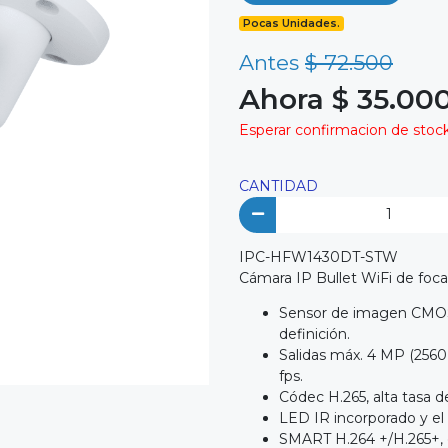
Pocas Unidades.
Antes
$ 72.500
Ahora $ 35.00
Esperar confirmacion de stock 
CANTIDAD
IPC-HFW1430DT-STW
Cámara IP Bullet WiFi de focal
Sensor de imagen CMOS 
definición.
Salidas máx. 4 MP (2560
fps.
Códec H.265, alta tasa d
LED IR incorporado y el 
SMART H.264 +/H.265+, co