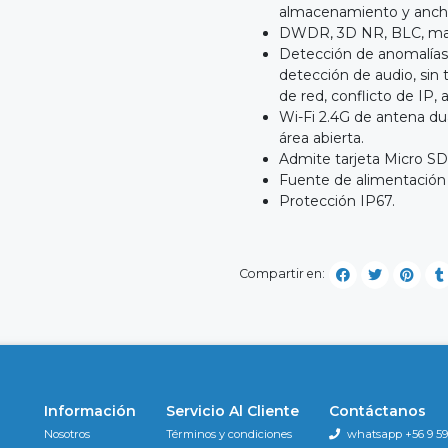
almacenamiento y anch
DWDR, 3D NR, BLC, marca
Detección de anomalías
detección de audio, sin t
de red, conflicto de IP, 
Wi-Fi 2.4G de antena du
área abierta.
Admite tarjeta Micro SD
Fuente de alimentación 
Protección IP67.
Compartir en:
Información
Servicio Al Cliente
Contáctanos
Nosotros
Términos y condiciones
whatsapp +56 9 596