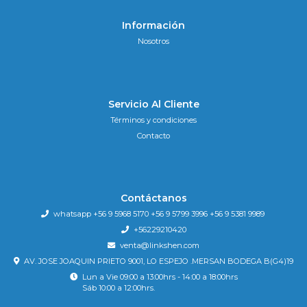
Información
Nosotros
Servicio Al Cliente
Términos y condiciones
Contacto
Contáctanos
whatsapp +56 9 5968 5170 +56 9 5799 3996 +56 9 5381 9989
+56229210420
venta@linkshen.com
AV. JOSE JOAQUIN PRIETO 9001, LO ESPEJO .MERSAN BODEGA B(G4)19
Lun a Vie 09:00 a 13:00hrs - 14:00 a 18:00hrs
Sáb 10:00 a 12:00hrs.