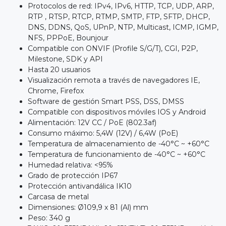
Protocolos de red: IPv4, IPv6, HTTP, TCP, UDP, ARP,
RTP , RTSP, RTCP, RTMP, SMTP, FTP, SFTP, DHCP,
DNS, DDNS, QoS, UPnP, NTP, Multicast, ICMP, IGMP,
NFS, PPPoE, Bounjour
Compatible con ONVIF (Profile S/G/T), CGI, P2P,
Milestone, SDK y API
Hasta 20 usuarios
Visualización remota a través de navegadores IE,
Chrome, Firefox
Software de gestión Smart PSS, DSS, DMSS
Compatible con dispositivos móviles IOS y Android
Alimentación: 12V CC / PoE (802.3af)
Consumo máximo: 5,4W (12V) / 6,4W (PoE)
Temperatura de almacenamiento de -40°C ~ +60°C
Temperatura de funcionamiento de -40°C ~ +60°C
Humedad relativa: <95%
Grado de protección IP67
Protección antivandálica IK10
Carcasa de metal
Dimensiones: Ø109,9 x 81 (Al) mm
Peso: 340 g