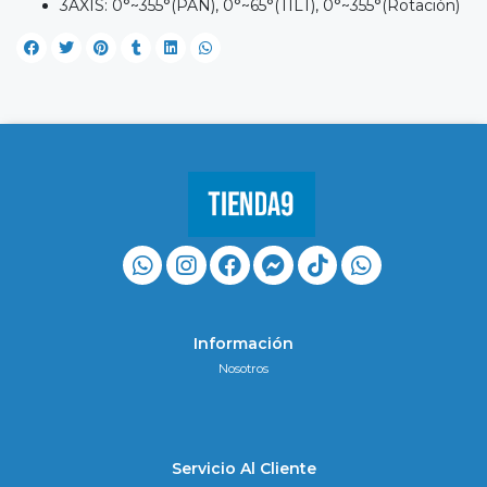
3AXIS: 0°~355°(PAN), 0°~65°(TILT), 0°~355°(Rotación)
Información
Nosotros
Servicio Al Cliente