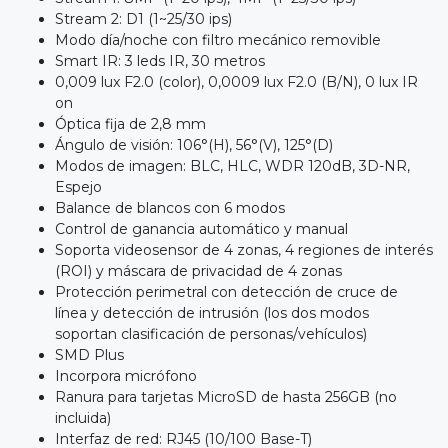
Stream 2: D1 (1~25/30 ips)
Modo día/noche con filtro mecánico removible
Smart IR: 3 leds IR, 30 metros
0,009 lux F2.0 (color), 0,0009 lux F2.0 (B/N), 0 lux IR
on
Óptica fija de 2,8 mm
Ángulo de visión: 106°(H), 56°(V), 125°(D)
Modos de imagen: BLC, HLC, WDR 120dB, 3D-NR,
Espejo
Balance de blancos con 6 modos
Control de ganancia automático y manual
Soporta videosensor de 4 zonas, 4 regiones de interés
(ROI) y máscara de privacidad de 4 zonas
Protección perimetral con detección de cruce de
línea y detección de intrusión (los dos modos
soportan clasificación de personas/vehículos)
SMD Plus
Incorpora micrófono
Ranura para tarjetas MicroSD de hasta 256GB (no
incluida)
Interfaz de red: RJ45 (10/100 Base-T)