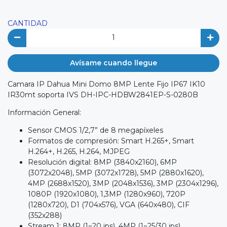
CANTIDAD
Avísame cuando llegue
Camara IP Dahua Mini Domo 8MP Lente Fijo IP67 IK10
IR30mt soporta IVS DH-IPC-HDBW2841EP-S-0280B
Información General:
Sensor CMOS 1/2,7” de 8 megapíxeles
Formatos de compresión: Smart H.265+, Smart
H.264+, H.265, H.264, MJPEG
Resolución digital: 8MP (3840x2160), 6MP
(3072x2048), 5MP (3072x1728), 5MP (2880x1620),
4MP (2688x1520), 3MP (2048x1536), 3MP (2304x1296),
1080P (1920x1080), 1,3MP (1280x960), 720P
(1280x720), D1 (704x576), VGA (640x480), CIF
(352x288)
Stream 1: 8MP (1~20 ips), 4MP (1~25/30 ips)