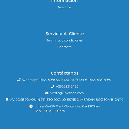
Información
Nosotros
Servicio Al Cliente
Términos y condiciones
Contacto
Contáctanos
whatsapp +56 9 5968 5170 +56 9 5799 3996 +56 9 5381 9989
+56229210420
venta@linkshen.com
AV. JOSE JOAQUIN PRIETO 9001, LO ESPEJO .MERSAN BODEGA B(G4)19
Lun a Vie 09:00 a 13:00hrs - 14:00 a 18:00hrs
Sáb 10:00 a 12:00hrs.