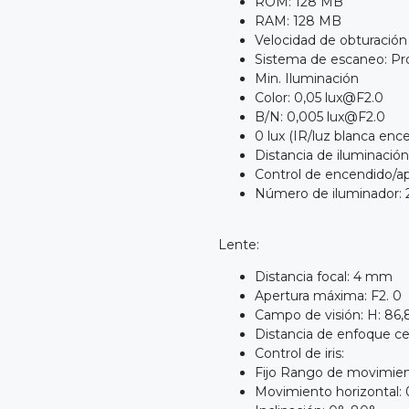
ROM: 128 MB
RAM: 128 MB
Velocidad de obturación 
Sistema de escaneo: Pr
Min. Iluminación
Color: 0,05
lux@F2.0
B/N: 0,005 lux@F2.0
0 lux (IR/luz blanca enc
Distancia de iluminación:
Control de encendido/a
Número de iluminador: 2 (
Lente:
Distancia focal: 4 mm
Apertura máxima: F2. 0
Campo de visión: H: 86,8
Distancia de enfoque cer
Control de iris:
Fijo Rango de movimient
Movimiento horizontal: 