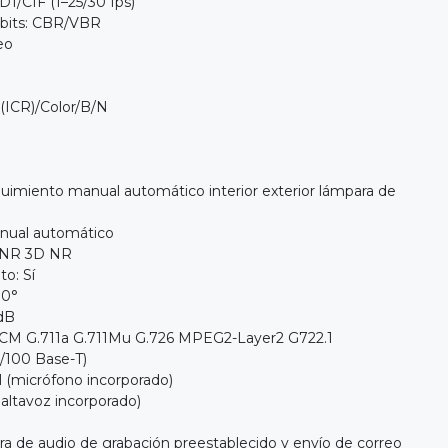
D1/CIF (1–25/30 fps)
 bits: CBR/VBR
eo
(ICR)/Color/B/N
uimiento manual automático interior exterior lámpara de
anual automático
D NR 3D NR
o: Sí
80°
 dB
PCM G.711a G.711Mu G.726 MPEG2-Layer2 G722.1
0/100 Base-T)
l (micrófono incorporado)
( altavoz incorporado)
ra de audio de grabación preestablecido y envío de correo