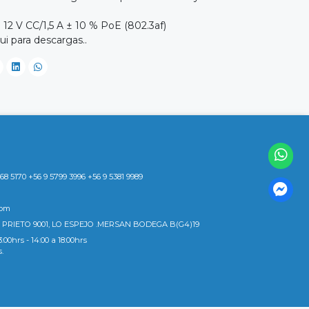
 12 V CC/1,5 A ± 10 % PoE (802.3af)
i para descargas..
8 5170 +56 9 5799 3996 +56 9 5381 9989
com
 PRIETO 9001, LO ESPEJO .MERSAN BODEGA B(G4)19
3:00hrs - 14:00 a 18:00hrs
s.