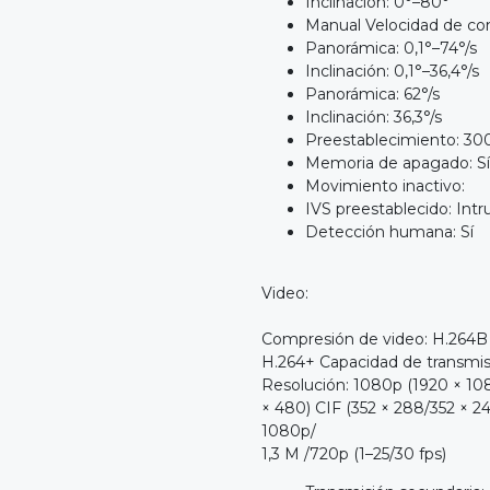
Inclinación: 0°–80°
Manual Velocidad de con
Panorámica: 0,1°–74°/s
Inclinación: 0,1°–36,4°/s
Panorámica: 62°/s
Inclinación: 36,3°/s
Preestablecimiento: 30
Memoria de apagado: Sí
Movimiento inactivo:
IVS preestablecido: Intr
Detección humana: Sí
Video:
Compresión de video: H.264B
H.264+ Capacidad de transmis
Resolución: 1080p (1920 × 10
× 480) CIF (352 × 288/352 × 2
1080p/
1,3 M /720p (1–25/30 fps)