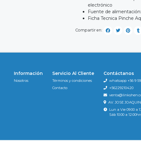
electrónico
Fuente de alimentación:
Ficha Tecnica Pinche Aqu
Compartir en:
Información
Servicio Al Cliente
Contáctanos
Nosotros
Términos y condiciones
whatsapp +56 9 596
Contacto
+56229210420
venta@linkshen.
AV. JOSE JOAQUIN
Lun a Vie 09:00 a 1
Sáb 10:00 a 12:00hr