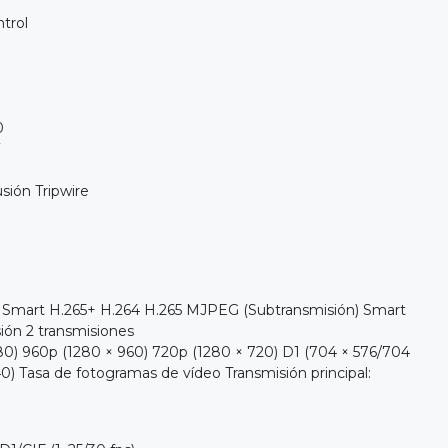
trol
0
usión Tripwire
 Smart H.265+ H.264 H.265 MJPEG (Subtransmisión) Smart
ión 2 transmisiones
80) 960p (1280 × 960) 720p (1280 × 720) D1 (704 × 576/704
40) Tasa de fotogramas de vídeo Transmisión principal: