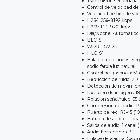
Transmisión secundaria: 
Control de velocidad de
Velocidad de bits de vid
H264: 256–8192 kbps
H265: 144–5632 kbps
Día/Noche: Automático 
BLC: Sí
WDR: DWDR
HLC: Sí
Balance de blancos: Seg
sodio farola luz natural
Control de ganancia: M
Reducción de ruido: 2
Detección de movimient
Rotación de imagen : 1
Relación señal/ruido: 55
Compresión de audio: 
Puerto de red: RJ-45 (1
Entrada de audio: 1 cana
Salida de audio: 1 canal 
Audio bidireccional: Sí
Enlace de alarma: Captu