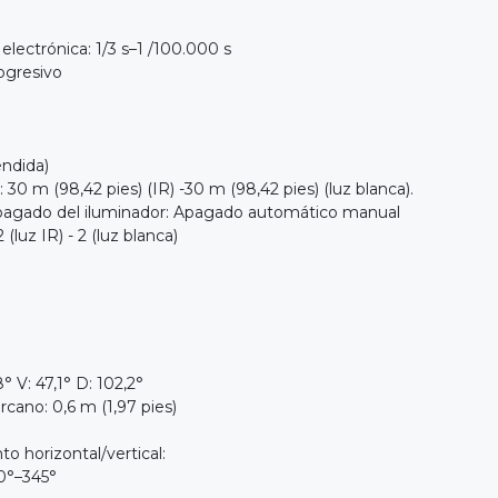
electrónica: 1/3 s–1 /100.000 s
ogresivo
endida)
 30 m (98,42 pies) (IR) -30 m (98,42 pies) (luz blanca).
pagado del iluminador: Apagado automático manual
luz IR) - 2 (luz blanca)
° V: 47,1° D: 102,2°
cano: 0,6 m (1,97 pies)
o horizontal/vertical:
0°–345°