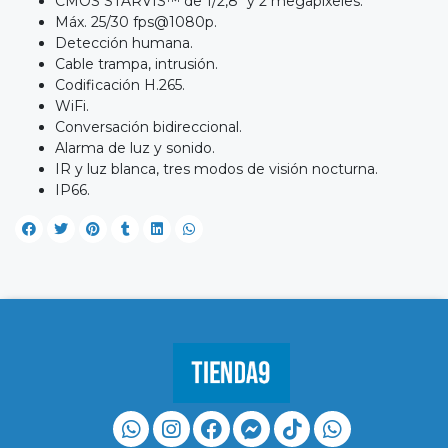
CMOS STARVIS™ de 1/2,8" y 2 megapíxeles.
Máx. 25/30
fps@1080p
.
Detección humana.
Cable trampa, intrusión.
Codificación H.265.
WiFi.
Conversación bidireccional.
Alarma de luz y sonido.
IR y luz blanca, tres modos de visión nocturna.
IP66.