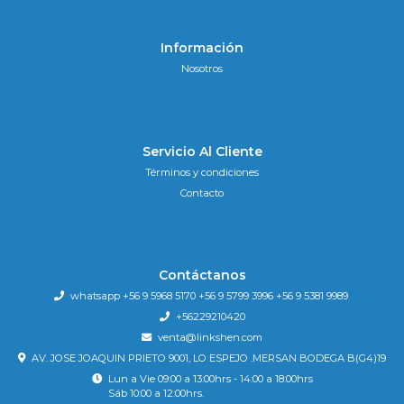
Información
Nosotros
Servicio Al Cliente
Términos y condiciones
Contacto
Contáctanos
whatsapp +56 9 5968 5170 +56 9 5799 3996 +56 9 5381 9989
+56229210420
venta@linkshen.com
AV. JOSE JOAQUIN PRIETO 9001, LO ESPEJO .MERSAN BODEGA B(G4)19
Lun a Vie 09:00 a 13:00hrs - 14:00 a 18:00hrs
Sáb 10:00 a 12:00hrs.