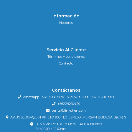
Información
Nosotros
Servicio Al Cliente
Términos y condiciones
Contacto
Contáctanos
whatsapp +56 9 5968 5170 +56 9 5799 3996 +56 9 5381 9989
+56229210420
venta@linkshen.com
AV. JOSE JOAQUIN PRIETO 9001, LO ESPEJO .MERSAN BODEGA B(G4)19
Lun a Vie 09:00 a 13:00hrs - 14:00 a 18:00hrs
Sáb 10:00 a 12:00hrs.