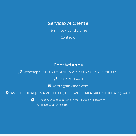
Servicio Al Cliente
Términos y condiciones
Contacto
Contáctanos
whatsapp +56 9 5968 5170 +56 9 5799 3996 +56 9 5381 9989
+56229210420
venta@linkshen.com
AV. JOSE JOAQUIN PRIETO 9001, LO ESPEJO .MERSAN BODEGA B(G4)19
Lun a Vie 09:00 a 13:00hrs - 14:00 a 18:00hrs
Sáb 10:00 a 12:00hrs.