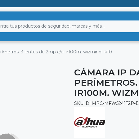
erímetros. 3 lentes de 2mp c/u. ir100m. wizmind. ik10
CÁMARA IP D
PERÍMETROS. 
IR100M. WIZM
SKU: DH-IPC-MFW5241T2P-E