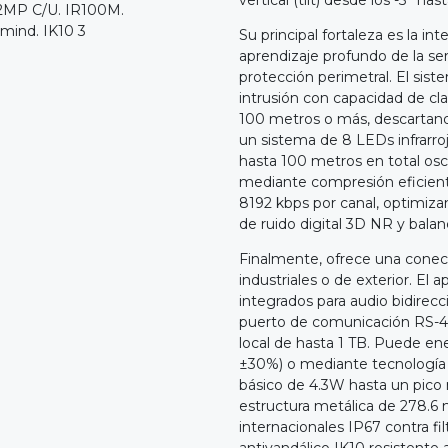
Su principal fortaleza es la in
aprendizaje profundo de la se
protección perimetral. El sist
intrusión con capacidad de cla
100 metros o más, descartando l
un sistema de 8 LEDs infrarro
hasta 100 metros en total osc
mediante compresión eficiente
8192 kbps por canal, optimiz
de ruido digital 3D NR y balance
Finalmente, ofrece una conecti
industriales o de exterior. El
integrados para audio bidirecc
puerto de comunicación RS-4
local de hasta 1 TB. Puede en
±30%) o mediante tecnología 
básico de 4.3W hasta un pico
estructura metálica de 278.6 
internacionales IP67 contra fi
antivandálico IK10 resistente 