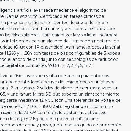
teligencia artificial avanzada mediante el algoritmo de
rie Dahua WizMind 5, enfocado en tareas críticas de
ema procesa analíticas inteligentes de cruce de línea e
sificar con precisión humanos y vehículos a distancias de
as falsas alarmas. Para garantizar la visibilidad, incorpora
jos inteligentes con un alcance de iluminación nocturna de
uridad (0 lux con IR encendido). Asimismo, procesa la señal
 H.265 y H.264 con tasas de bits configurables de 3 kbps a
ando el ancho de banda junto con tecnologías de reducción
 digital de contrastes WDR. [1, 2, 3, 4, 5, 6, 7]
vidad física avanzada y alta resistencia para entornos
 apartado de interfaces incluye dos micrófonos y un altavoz
ional, 2 entradas y 2 salidas de alarma de contacto seco, un
85, y una ranura Micro SD que soporta un almacenamiento
ergizarse mediante 12 VCC (con una tolerancia de voltaje de
de red ePoE / PoE+ (802.3at), registrando un consumo
 máximo de 23.6W con todos los sistemas activos. Su
mm de largo y 2 kg de peso posee certificaciones
ltraciones de agua y polvo, junto con un grado de protección
a impactos de hasta 20 julios, garantizando su operatividad