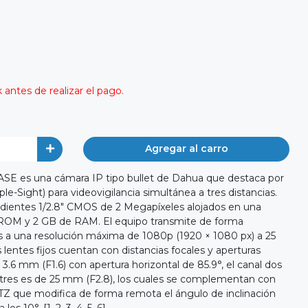
antes de realizar el pago.
Agregar al carro
 es una cámara IP tipo bullet de Dahua que destaca por
iple-Sight) para videovigilancia simultánea a tres distancias.
ndientes 1/2.8" CMOS de 2 Megapíxeles alojados en una
ROM y 2 GB de RAM. El equipo transmite de forma
s a una resolución máxima de 1080p (1920 × 1080 px) a 25
lentes fijos cuentan con distancias focales y aperturas
 3.6 mm (F1.6) con apertura horizontal de 85.9°, el canal dos
l tres es de 25 mm (F2.8), los cuales se complementan con
TZ que modifica de forma remota el ángulo de inclinación
los 10°. [1, 2, 3, 4, 5, 6]