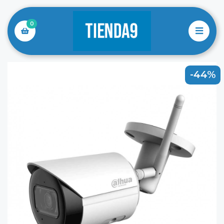
0
-44%