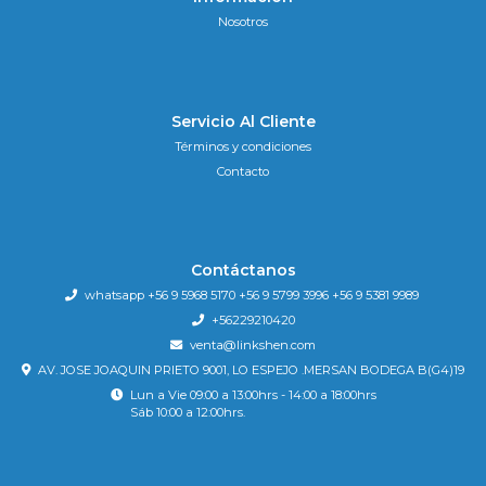
Nosotros
Servicio Al Cliente
Términos y condiciones
Contacto
Contáctanos
whatsapp +56 9 5968 5170 +56 9 5799 3996 +56 9 5381 9989
+56229210420
venta@linkshen.com
AV. JOSE JOAQUIN PRIETO 9001, LO ESPEJO .MERSAN BODEGA B(G4)19
Lun a Vie 09:00 a 13:00hrs - 14:00 a 18:00hrs
Sáb 10:00 a 12:00hrs.