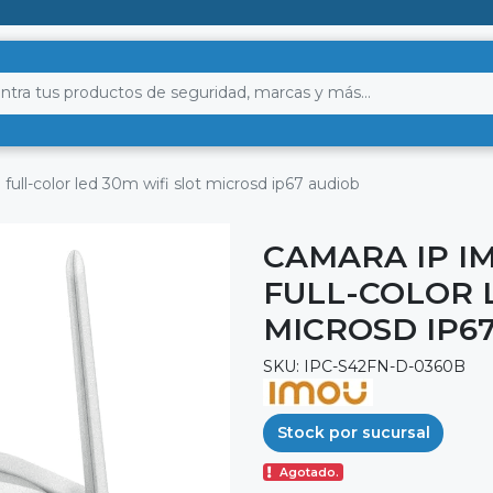
ull-color led 30m wifi slot microsd ip67 audiob
CAMARA IP I
FULL-COLOR 
MICROSD IP6
SKU: IPC-S42FN-D-0360B
Stock por sucursal
Agotado.