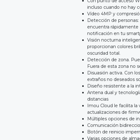
Con punto de acceso WiF
incluso cuando no hay c
Vídeo 4MP y compresión
Detección de personas:
encuentra rápidamente o
notificación en tu smartp
Visión nocturna intelige
proporcionan colores bri
oscuridad total.
Detección de zona. Pue
Fuera de esta zona no s
Disuasión activa. Con los
extraños no deseados so
Diseño resistente a la i
Antena dual y tecnologí
distancias
Imou Cloud le facilita la
actualizaciones de firm
Múltiples opciones de in
Comunicación bidireccio
Botón de reinicio impe
Varias opciones de alm