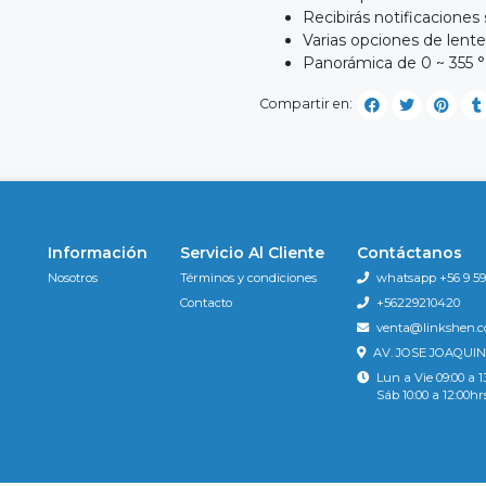
Recibirás notificacione
Varias opciones de lente
Panorámica de 0 ~ 355 °
Compartir en:
Información
Servicio Al Cliente
Contáctanos
Nosotros
Términos y condiciones
whatsapp +56 9 596
Contacto
+56229210420
venta@linkshen.
AV. JOSE JOAQUIN
Lun a Vie 09:00 a 1
Sáb 10:00 a 12:00hr