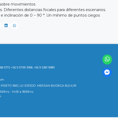
s sobre movimientos
s. Diferentes distancias focales para diferentes escenarios.
 e inclinación de 0 ~ 90 °. Un mínimo de puntos ciegos
8 5170 +56 9 5799 3996 +56 9 5381 9989
com
 PRIETO 9001, LO ESPEJO .MERSAN BODEGA B(G4)19
3:00hrs - 14:00 a 18:00hrs
s.