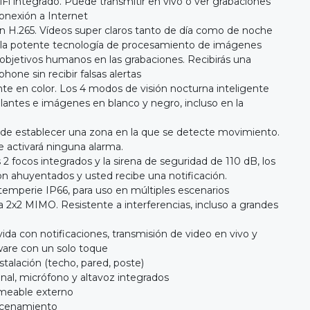
i integrado. Puede transmitir en vivo o ver grabaciones
onexión a Internet
 H.265. Vídeos super claros tanto de día como de noche
 la potente tecnología de procesamiento de imágenes
bjetivos humanos en las grabaciones. Recibirás una
hone sin recibir falsas alertas
nte en color. Los 4 modos de visión nocturna inteligente
llantes e imágenes en blanco y negro, incluso en la
de establecer una zona en la que se detecte movimiento.
e activará ninguna alarma.
 2 focos integrados y la sirena de seguridad de 110 dB, los
n ahuyentados y usted recibe una notificación.
ntemperie IP66, para uso en múltiples escenarios
a 2x2 MIMO. Resistente a interferencias, incluso a grandes
 vida con notificaciones, transmisión de video en vivo y
ware con un solo toque
stalación (techo, pared, poste)
nal, micrófono y altavoz integrados
rmeable externo
acenamiento