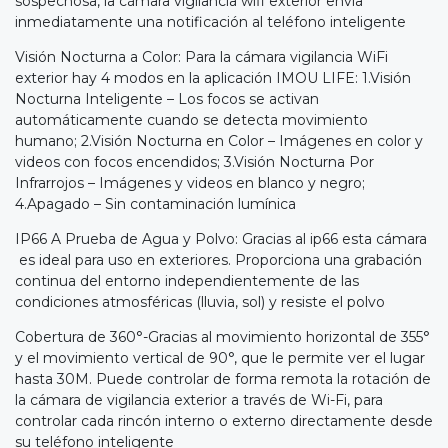
sospechosa, la cámara vigilancia wifi exterior envía
inmediatamente una notificación al teléfono inteligente
Visión Nocturna a Color: Para la cámara vigilancia WiFi
exterior hay 4 modos en la aplicación IMOU LIFE: 1.Visión
Nocturna Inteligente – Los focos se activan
automáticamente cuando se detecta movimiento
humano; 2.Visión Nocturna en Color – Imágenes en color y
videos con focos encendidos; 3.Visión Nocturna Por
Infrarrojos – Imágenes y videos en blanco y negro;
4.Apagado – Sin contaminación lumínica
IP66 A Prueba de Agua y Polvo: Gracias al ip66 esta cámara
es ideal para uso en exteriores. Proporciona una grabación
continua del entorno independientemente de las
condiciones atmosféricas (lluvia, sol) y resiste el polvo
Cobertura de 360°-Gracias al movimiento horizontal de 355°
y el movimiento vertical de 90°, que le permite ver el lugar
hasta 30M. Puede controlar de forma remota la rotación de
la cámara de vigilancia exterior a través de Wi-Fi, para
controlar cada rincón interno o externo directamente desde
su teléfono inteligente