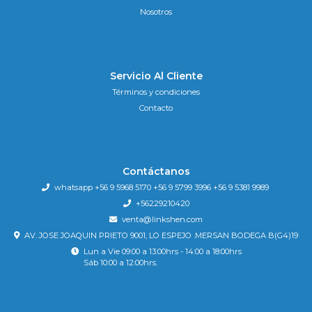
Nosotros
Servicio Al Cliente
Términos y condiciones
Contacto
Contáctanos
whatsapp +56 9 5968 5170 +56 9 5799 3996 +56 9 5381 9989
+56229210420
venta@linkshen.com
AV. JOSE JOAQUIN PRIETO 9001, LO ESPEJO .MERSAN BODEGA B(G4)19
Lun a Vie 09:00 a 13:00hrs - 14:00 a 18:00hrs
Sáb 10:00 a 12:00hrs.