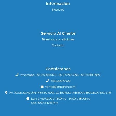
Información
Nosotros
Servicio Al Cliente
Términos y condiciones
Contacto
Contáctanos
whatsapp +56 9 5968 5170 +56 9 5799 3996 +56 9 5381 9989
+56229210420
venta@linkshen.com
AV. JOSE JOAQUIN PRIETO 9001, LO ESPEJO .MERSAN BODEGA B(G4)19
Lun a Vie 09:00 a 13:00hrs - 14:00 a 18:00hrs
Sáb 10:00 a 12:00hrs.