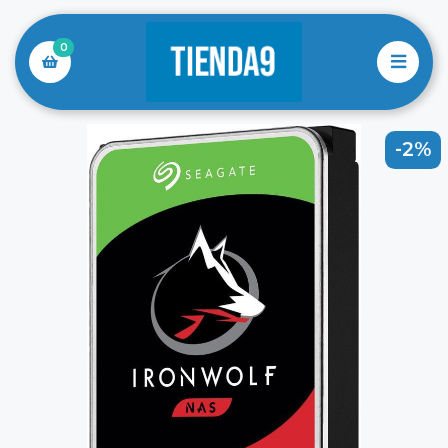
0
-2%