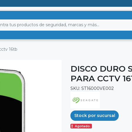
cctv 16tb
DISCO DURO 
PARA CCTV 1
SKU: ST16000VE002
Stock por sucursal
Agotado.