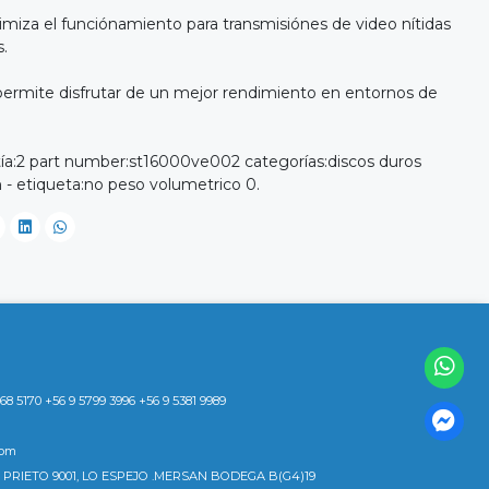
miza el funciónamiento para transmisiónes de video nítidas
.
permite disfrutar de un mejor rendimiento en entornos de
ía:2 part number:st16000ve002 categorías:discos duros
 - etiqueta:no peso volumetrico 0.
8 5170 +56 9 5799 3996 +56 9 5381 9989
com
 PRIETO 9001, LO ESPEJO .MERSAN BODEGA B(G4)19