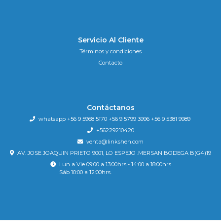
Servicio Al Cliente
Términos y condiciones
Contacto
Contáctanos
whatsapp +56 9 5968 5170 +56 9 5799 3996 +56 9 5381 9989
+56229210420
venta@linkshen.com
AV. JOSE JOAQUIN PRIETO 9001, LO ESPEJO .MERSAN BODEGA B(G4)19
Lun a Vie 09:00 a 13:00hrs - 14:00 a 18:00hrs
Sáb 10:00 a 12:00hrs.