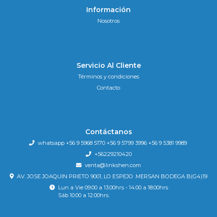
Información
Nosotros
Servicio Al Cliente
Términos y condiciones
Contacto
Contáctanos
whatsapp +56 9 5968 5170 +56 9 5799 3996 +56 9 5381 9989
+56229210420
venta@linkshen.com
AV. JOSE JOAQUIN PRIETO 9001, LO ESPEJO .MERSAN BODEGA B(G4)19
Lun a Vie 09:00 a 13:00hrs - 14:00 a 18:00hrs
Sáb 10:00 a 12:00hrs.