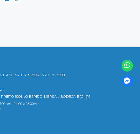
8 5170 +56 9 5799 3996 +56 9 5381 9989
com
 PRIETO 9001, LO ESPEJO .MERSAN BODEGA B(G4)19
3:00hrs - 14:00 a 18:00hrs
s.