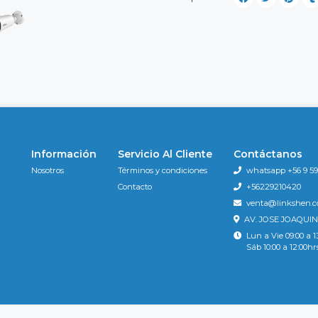
Información
Servicio Al Cliente
Contáctanos
Nosotros
Términos y condiciones
whatsapp +56 9 596
Contacto
+56229210420
venta@linkshen.
AV. JOSE JOAQUIN
Lun a Vie 09:00 a 1
Sáb 10:00 a 12:00hr