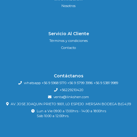
Nosotros
Servicio Al Cliente
Términos y condiciones
Contacto
Contáctanos
whatsapp +56 9 5968 5170 +56 9 5799 3996 +56 9 5381 9989
+56229210420
venta@linkshen.com
AV. JOSE JOAQUIN PRIETO 9001, LO ESPEJO .MERSAN BODEGA B(G4)19
Lun a Vie 09:00 a 13:00hrs - 14:00 a 18:00hrs
Sáb 10:00 a 12:00hrs.