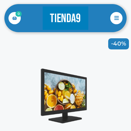
0
-40%