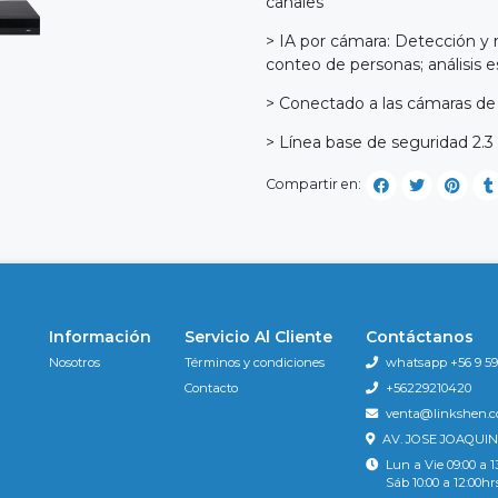
canales
> IA por cámara: Detección y 
conteo de personas; análisis 
> Conectado a las cámaras de
> Línea base de seguridad 2.3
Compartir en:
Información
Servicio Al Cliente
Contáctanos
Nosotros
Términos y condiciones
whatsapp +56 9 596
Contacto
+56229210420
venta@linkshen.
AV. JOSE JOAQUIN
Lun a Vie 09:00 a 1
Sáb 10:00 a 12:00hr