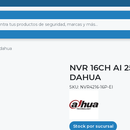
 dahua
NVR 16CH AI 
DAHUA
SKU: NVR4216-16P-EI
Stock por sucursal