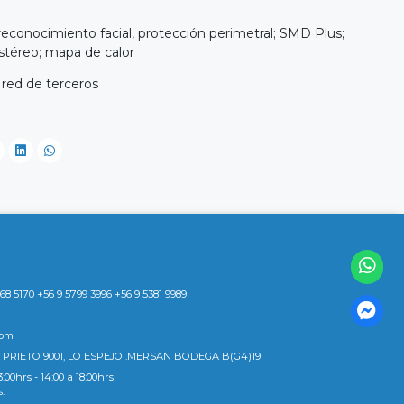
reconocimiento facial, protección perimetral; SMD Plus;
estéreo; mapa de calor
 red de terceros
8 5170 +56 9 5799 3996 +56 9 5381 9989
com
 PRIETO 9001, LO ESPEJO .MERSAN BODEGA B(G4)19
3:00hrs - 14:00 a 18:00hrs
s.