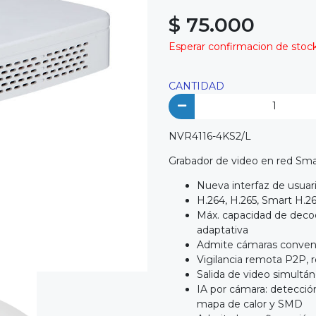
$ 75.000
Esperar confirmacion de stock 
CANTIDAD
NVR4116-4KS2/L
Grabador de video en red Sma
Nueva interfaz de usuari
H.264, H.265, Smart H.
Máx. capacidad de decod
adaptativa
Admite cámaras conven
Vigilancia remota P2P, 
Salida de video simult
IA por cámara: detección
mapa de calor y SMD