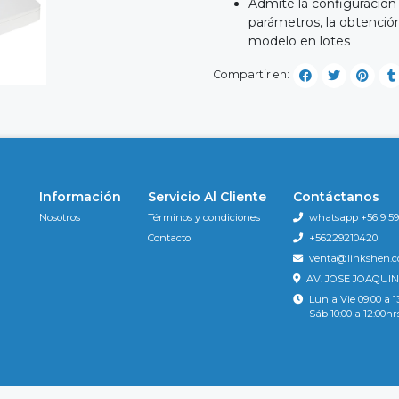
Admite la configuración
parámetros, la obtenció
modelo en lotes
Compartir en:
Información
Servicio Al Cliente
Contáctanos
Nosotros
Términos y condiciones
whatsapp +56 9 596
Contacto
+56229210420
venta@linkshen.
AV. JOSE JOAQUIN
Lun a Vie 09:00 a 1
Sáb 10:00 a 12:00hr