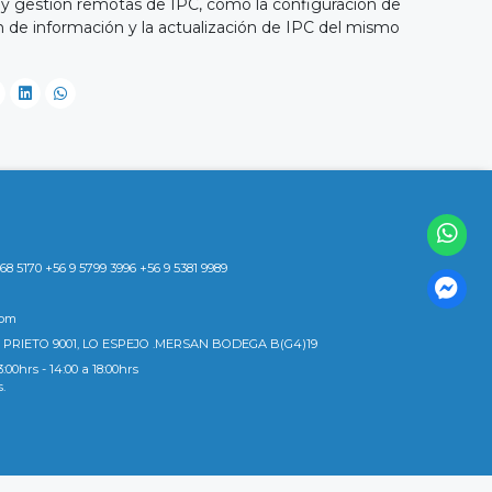
 y gestión remotas de IPC, como la configuración de
n de información y la actualización de IPC del mismo
8 5170 +56 9 5799 3996 +56 9 5381 9989
com
 PRIETO 9001, LO ESPEJO .MERSAN BODEGA B(G4)19
3:00hrs - 14:00 a 18:00hrs
s.