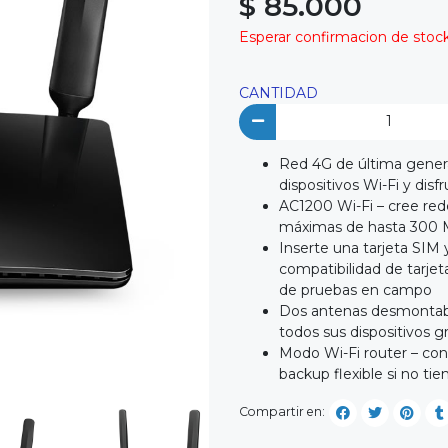
$ 85.000
Esperar confirmacion de stock 
CANTIDAD
Red 4G de última genera
dispositivos Wi-Fi y dis
AC1200 Wi-Fi – cree red
máximas de hasta 300 M
Inserte una tarjeta SIM 
compatibilidad de tarje
de pruebas en campo
Dos antenas desmontable
todos sus dispositivos g
Modo Wi-Fi router – co
backup flexible si no ti
Compartir en: