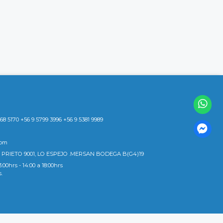
8 5170 +56 9 5799 3996 +56 9 5381 9989
com
 PRIETO 9001, LO ESPEJO .MERSAN BODEGA B(G4)19
3:00hrs - 14:00 a 18:00hrs
s.