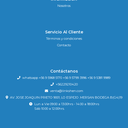
Nosotros
Servicio Al Cliente
Términos y condiciones
Contacto
Contáctanos
whatsapp +56 9 5968 5170 +56 9 5799 3996 +56 9 5381 9989
+56229210420
venta@linkshen.com
AV. JOSE JOAQUIN PRIETO 9001, LO ESPEJO .MERSAN BODEGA B(G4)19
Lun a Vie 09:00 a 13:00hrs - 14:00 a 18:00hrs
Sáb 10:00 a 12:00hrs.