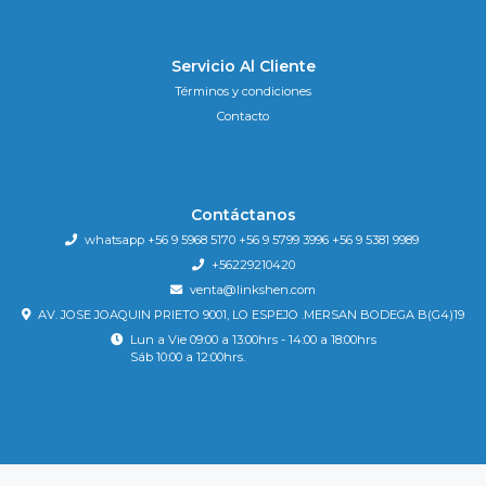
Servicio Al Cliente
Términos y condiciones
Contacto
Contáctanos
whatsapp +56 9 5968 5170 +56 9 5799 3996 +56 9 5381 9989
+56229210420
venta@linkshen.com
AV. JOSE JOAQUIN PRIETO 9001, LO ESPEJO .MERSAN BODEGA B(G4)19
Lun a Vie 09:00 a 13:00hrs - 14:00 a 18:00hrs
Sáb 10:00 a 12:00hrs.
Tienda9 © 2026