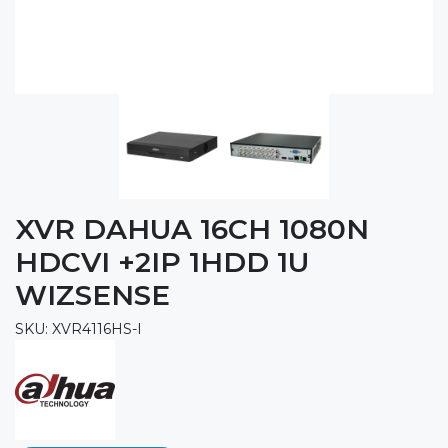
XVR DAHUA 16CH 1080N
HDCVI +2IP 1HDD 1U
WIZSENSE
SKU: XVR4116HS-I