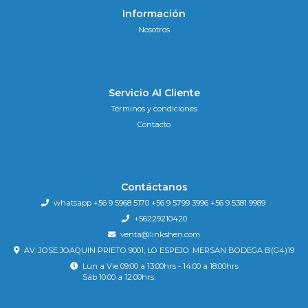
Información
Nosotros
Servicio Al Cliente
Términos y condiciones
Contacto
Contáctanos
whatsapp +56 9 5968 5170 +56 9 5799 3996 +56 9 5381 9989
+56229210420
venta@linkshen.com
AV. JOSE JOAQUIN PRIETO 9001, LO ESPEJO .MERSAN BODEGA B(G4)19
Lun a Vie 09:00 a 13:00hrs - 14:00 a 18:00hrs
Sáb 10:00 a 12:00hrs.