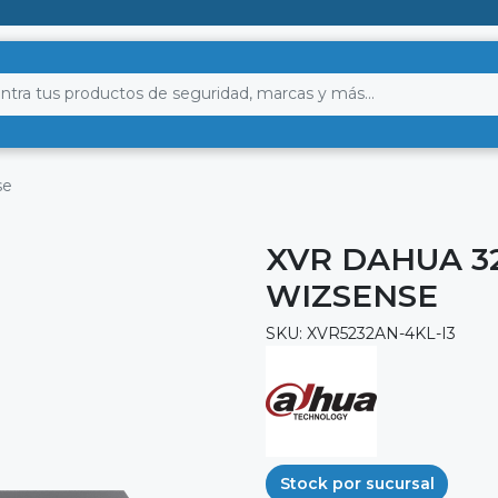
se
XVR DAHUA 3
WIZSENSE
SKU: XVR5232AN-4KL-I3
Stock por sucursal