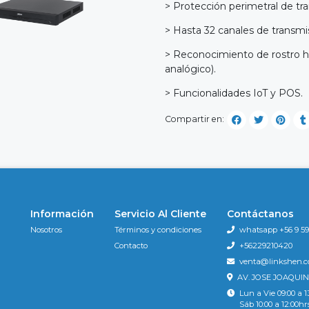
> Protección perimetral de tra
> Hasta 32 canales de transmi
> Reconocimiento de rostro h
analógico).
> Funcionalidades IoT y POS.
Compartir en:
Información
Servicio Al Cliente
Contáctanos
Nosotros
Términos y condiciones
whatsapp +56 9 596
Contacto
+56229210420
venta@linkshen.
AV. JOSE JOAQUIN
Lun a Vie 09:00 a 1
Sáb 10:00 a 12:00hr