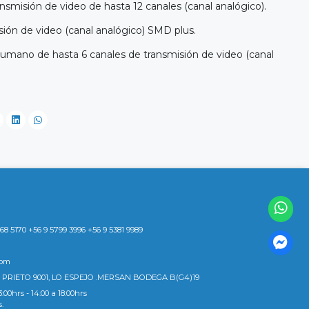
nsmisión de video de hasta 12 canales (canal analógico).
sión de video (canal analógico) SMD plus.
umano de hasta 6 canales de transmisión de video (canal
8 5170 +56 9 5799 3996 +56 9 5381 9989
com
 PRIETO 9001, LO ESPEJO .MERSAN BODEGA B(G4)19
3:00hrs - 14:00 a 18:00hrs
s.