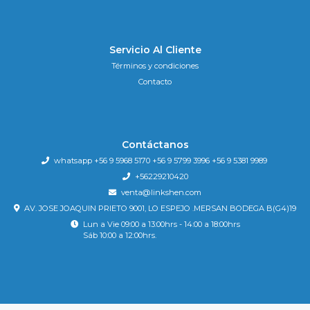
Servicio Al Cliente
Términos y condiciones
Contacto
Contáctanos
whatsapp +56 9 5968 5170 +56 9 5799 3996 +56 9 5381 9989
+56229210420
venta@linkshen.com
AV. JOSE JOAQUIN PRIETO 9001, LO ESPEJO .MERSAN BODEGA B(G4)19
Lun a Vie 09:00 a 13:00hrs - 14:00 a 18:00hrs
Sáb 10:00 a 12:00hrs.
Tienda9 © 2026