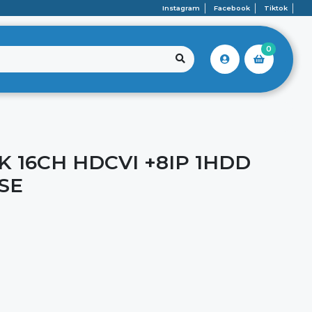
Instagram
Facebook
Tiktok
0
 16CH HDCVI +8IP 1HDD
SE