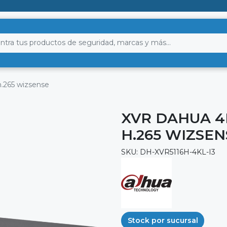
h.265 wizsense
XVR DAHUA 4K
H.265 WIZSEN
SKU: DH-XVR5116H-4KL-I3
Stock por sucursal