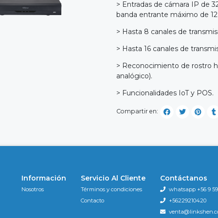
> Entradas de cámara IP de 
banda entrante máximo de 1
> Hasta 8 canales de transmis
> Hasta 16 canales de transmi
> Reconocimiento de rostro h
analógico).
> Funcionalidades IoT y POS.
Compartir en:
Información
Servicio Al Cliente
Contáctanos
Nosotros
Términos y condiciones
whatsapp +56 9 596
Contacto
+56229210420
venta@linkshen.