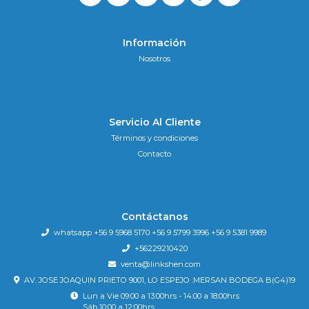
Información
Nosotros
Servicio Al Cliente
Términos y condiciones
Contacto
Contáctanos
whatsapp +56 9 5968 5170 +56 9 5799 3996 +56 9 5381 9989
+56229210420
venta@linkshen.com
AV. JOSE JOAQUIN PRIETO 9001, LO ESPEJO .MERSAN BODEGA B(G4)19
Lun a Vie 09:00 a 13:00hrs - 14:00 a 18:00hrs
Sáb 10:00 a 12:00hrs.