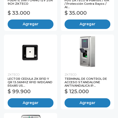
FUENTE SWITCHING 12V 20A
PDU ZKTECO 8 Puertos / 10A
9CH ZKTECO
/ Protección Contra Rayos /
Al...
$ 33.000
$ 35.000
Agregar
Agregar
ZKTECO
ZKTECO
LECTOR CEDULA ZK RFID Y
TERMINAL DE CONTROL DE
QR 13.56MHZ RFID WEIGAND
ACCESO STANDALONE
RS485 US...
ANTIVANDALICA IP...
$ 99.900
$ 125.000
Agregar
Agregar