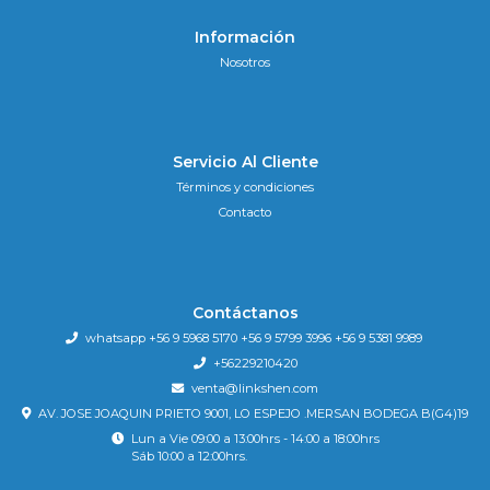
Información
Nosotros
Servicio Al Cliente
Términos y condiciones
Contacto
Contáctanos
whatsapp +56 9 5968 5170 +56 9 5799 3996 +56 9 5381 9989
+56229210420
venta@linkshen.com
AV. JOSE JOAQUIN PRIETO 9001, LO ESPEJO .MERSAN BODEGA B(G4)19
Lun a Vie 09:00 a 13:00hrs - 14:00 a 18:00hrs
Sáb 10:00 a 12:00hrs.