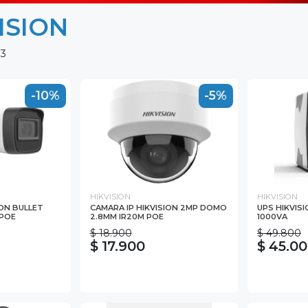
ISION
93
-10%
-5%
HIKVISION
HIKVISION
ION BULLET
CAMARA IP HIKVISION 2MP DOMO
UPS HIKVIS
 POE
2.8MM IR20M POE
1000VA
$ 18.900
$ 49.800
$ 17.900
$ 45.0