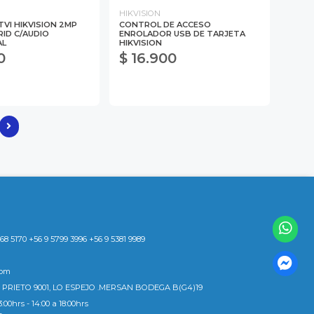
HIKVISION
VI HIKVISION 2MP
CONTROL DE ACCESO
ID C/AUDIO
ENROLADOR USB DE TARJETA
AL
HIKVISION
0
$ 16.900
8 5170 +56 9 5799 3996 +56 9 5381 9989
com
 PRIETO 9001, LO ESPEJO .MERSAN BODEGA B(G4)19
3:00hrs - 14:00 a 18:00hrs