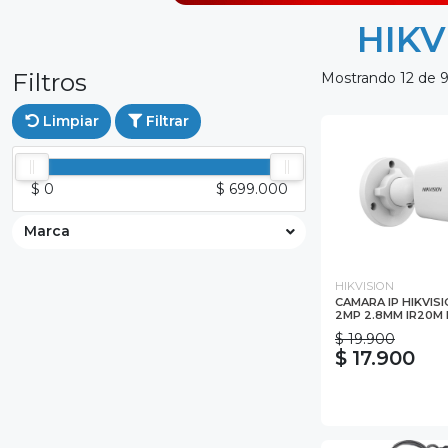
HIKV
Filtros
Mostrando 12 de 
Limpiar
Filtrar
$ 0
$ 699.000
Marca
HIKVISION
CAMARA IP HIKVIS
2MP 2.8MM IR20M
$ 19.900
$ 17.900