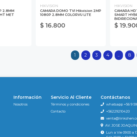
HIKVISION
HIKVISION
P 2.8MM
CAMARA DOMO TVI Hikvision 2MP
CAMARA HDT
GHT MET
1080P 2.8MM COLORVU LITE
SMART HYBR
BIDIRECION
$ 16.800
$ 19.90
1
2
3
4
..
8
Información
Servicio Al Cliente
Contáctanos
Nosotros
Términos y condiciones
whatsapp +56 9 596
Contacto
+56229210420
venta@linkshen.
AV. JOSE JOAQUIN
Lun a Vie 09:00 a 1